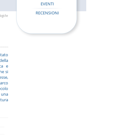
EVENTI
RECENSIONI
logiche
tato
della
ca e
he si
esse,
Marco
ecolo
e una
ttura