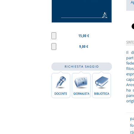
A
15,00 €
SINTE
9,00 €
Il 
part
fed
filo
espr
capa
Aros
ha d
pano
orig
pa
fo
IS