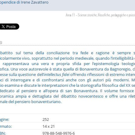
ppendice di
Irene Zavattero
Area 11 – Scienze storiche, filosofiche, pedagogiche e psico
SI
dibattito sul tema della conciliazione tra fede e ragione è sempre s
icolarmente vivo, soprattutto nel periodo medievale, quando l’intelligibilità 
e rappresentava una vera e propria sfida per l’epistemologia teologi
sofica. Una voce autorevole è stata quella di Bonaventura da Bagnoregio, c
esse sulla questione dell’
intellectus fidei
offrendo riflessioni di estremo inter
ci di interrogare e di confrontarsi anche con gli autori più moderni. 
io esamina e discute le interpretazioni che la storiografia filosofica del XX s
edicato al pensiero e all’opera di san Bonaventura. Il volume fornisc
ramica ampia e dettagliata del dibattito novecentesco e offre una rile
inale del pensiero bonaventuriano.
gine:
252
rmato:
14 x 21
BN:
978-88-548-9976-6