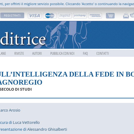
rti, per offrirti il migliore servizio possibile. Cliccando 'Accetto' o continuando la naviga
LANE
RIVISTE
AUTORI
PUBBLICA CON NOI
FAQ
CONTATTI
ULL’INTELLIGENZA DELLA FEDE IN 
AGNOREGIO
SECOLO DI STUDI
arco Arosio
 cura di
Luca Vettorello
resentazione di
Alessandro Ghisalberti