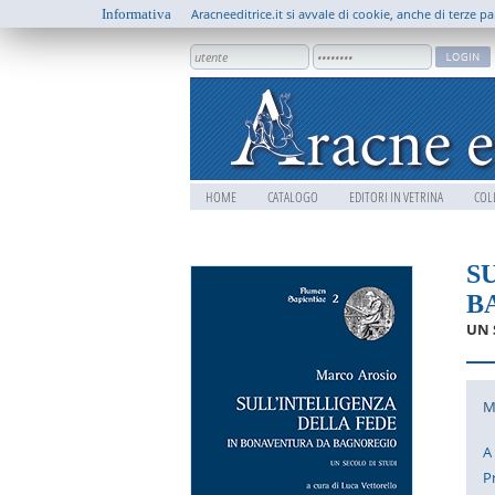
Informativa
Aracneeditrice.it si avvale di cookie, anche di terze pa
HOME
CATALOGO
EDITORI IN VETRINA
COL
S
B
UN 
M
A
P