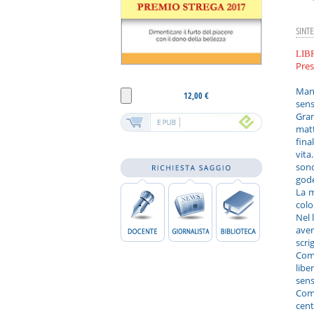
SINTE
LIB
Pres
Mang
12,00 €
sensi
Gran
matt
fina
vita
sono
gode
La m
colo
Nel 
aver
scri
Com
libe
sens
Come
cent