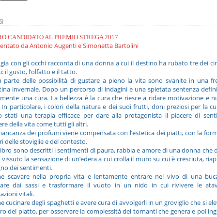
SI
RO CANDIDATO AL PREMIO STREGA 2017
entato da Antonio Augenti e Simonetta Bartolini
ia con gli occhi racconta di una donna a cui il destino ha rubato tre dei c
: il gusto, l’olfatto e il tatto.
 parte delle possibilità di gustare a pieno la vita sono svanite in una f
ina invernale. Dopo un percorso di indagini e una spietata sentenza defini
lmente una cura. La bellezza è la cura che riesce a ridare motivazione e 
. In particolare, i colori della natura e dei suoi frutti, doni preziosi per la cu
 stati una terapia efficace per dare alla protagonista il piacere di sent
re della vita come tutti gli altri.
ancanza dei profumi viene compensata con l’estetica dei piatti, con la form
ri delle stoviglie e del contesto.
libro sono descritti i sentimenti di paura, rabbia e amore di una donna che
 vissuto la sensazione di un’edera a cui crolla il muro su cui è cresciuta, riap
gno dei sentimenti.
e scavare nella propria vita e lentamente entrare nel vivo di una buc
rare dai sassi e trasformare il vuoto in un nido in cui rivivere le ata
azioni vitali.
 cucinare degli spaghetti e avere cura di avvolgerli in un groviglio che si ele
ro del piatto, per osservare la complessità dei tornanti che genera e poi ing