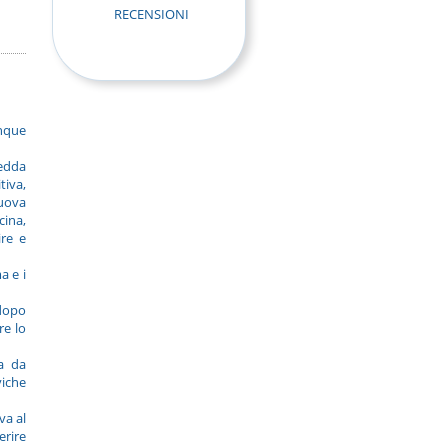
RECENSIONI
inque
redda
tiva,
nuova
cina,
ire e
a e i
 dopo
re lo
a da
viche
va al
erire