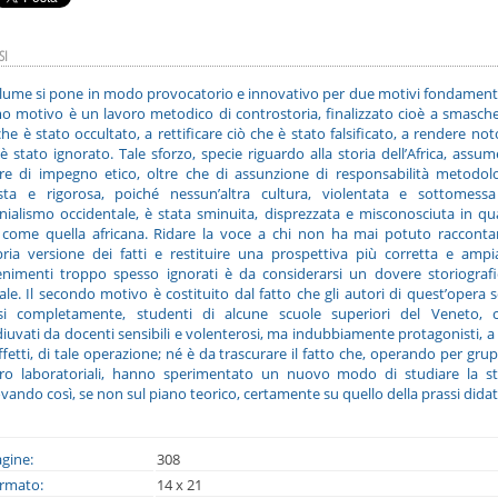
SI
olume si pone in modo provocatorio e innovativo per due motivi fondamental
o motivo è un lavoro metodico di controstoria, finalizzato cioè a smasch
che è stato occultato, a rettificare ciò che è stato falsificato, a rendere not
è stato ignorato. Tale sforzo, specie riguardo alla storia dell’Africa, assu
re di impegno etico, oltre che di assunzione di responsabilità metodol
sta e rigorosa, poiché nessun’altra cultura, violentata e sottomessa
nialismo occidentale, è stata sminuita, disprezzata e misconosciuta in q
 come quella africana. Ridare la voce a chi non ha mai potuto racconta
ria versione dei fatti e restituire una prospettiva più corretta e amp
nimenti troppo spesso ignorati è da considerarsi un dovere storiograf
le. Il secondo motivo è costituito dal fatto che gli autori di quest’opera 
si completamente, studenti di alcune scuole superiori del Veneto, c
iuvati da docenti sensibili e volenterosi, ma indubbiamente protagonisti, a 
effetti, di tale operazione; né è da trascurare il fatto che, operando per grup
ro laboratoriali, hanno sperimentato un nuovo modo di studiare la st
vando così, se non sul piano teorico, certamente su quello della prassi didat
gine:
308
rmato:
14 x 21