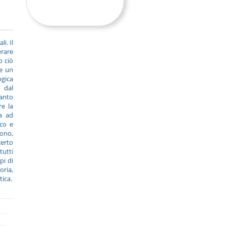
i. Il
erare
o ciò
me un
ogica
 dal
uanto
re la
ia ad
ico e
sono,
erto
tutti
pi di
oria,
tica.