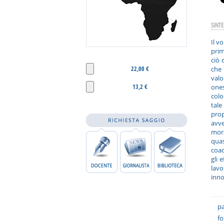
SINTE
Il v
prim
ciò 
22,00 €
che 
valo
13,2 €
one
colo
tale
prop
avve
mora
qua
coad
gli 
lavo
inno
pa
fo