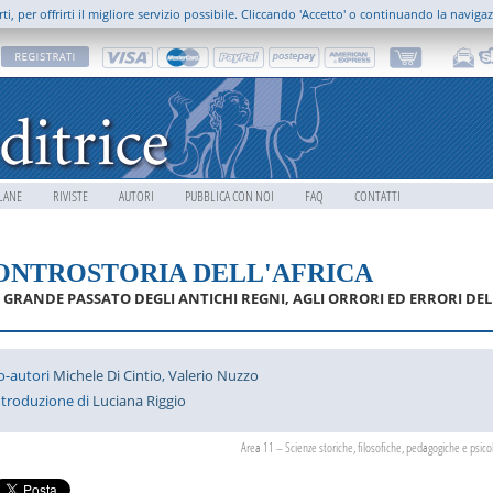
rti, per offrirti il migliore servizio possibile. Cliccando 'Accetto' o continuando la naviga
LANE
RIVISTE
AUTORI
PUBBLICA CON NOI
FAQ
CONTATTI
ONTROSTORIA DELL'AFRICA
 GRANDE PASSATO DEGLI ANTICHI REGNI, AGLI ORRORI ED ERRORI D
o-autori
Michele Di Cintio
,
Valerio Nuzzo
ntroduzione di
Luciana Riggio
Area 11 – Scienze storiche, filosofiche, pedagogiche e psico