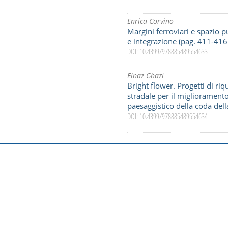
Enrica Corvino
Margini ferroviari e spazio pu
e integrazione (pag. 411-416
DOI: 10.4399/978885489554633
Elnaz Ghazi
Bright flower. Progetti di riq
stradale per il migliorament
paesaggistico della coda del
DOI: 10.4399/978885489554634