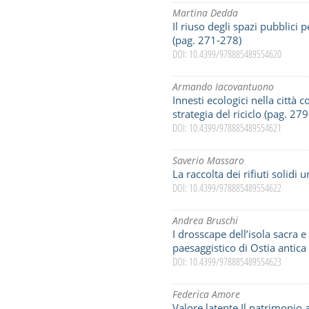
Martina Dedda
Il riuso degli spazi pubblici p
(pag. 271-278)
DOI: 10.4399/978885489554620
Armando Iacovantuono
Innesti ecologici nella città
strategia del riciclo (pag. 27
DOI: 10.4399/978885489554621
Saverio Massaro
La raccolta dei rifiuti solidi
DOI: 10.4399/978885489554622
Andrea Bruschi
I drosscape dell’isola sacra e
paesaggistico di Ostia antica
DOI: 10.4399/978885489554623
Federica Amore
Valore latente.Il patrimonio 