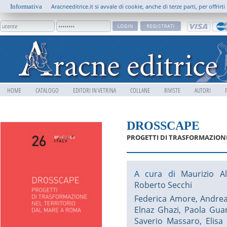
Informativa
Aracneeditrice.it si avvale di cookie, anche di terze parti, per offrir
HOME
CATALOGO
EDITORI IN VETRINA
COLLANE
RIVISTE
AUTORI
DROSSCAPE
PROGETTI DI TRASFORMAZION
A cura di
Maurizio Al
Roberto Secchi
Federica Amore
,
Andrea
Elnaz Ghazi
,
Paola Guar
Saverio Massaro
,
Elisa