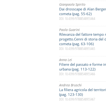
Gianpaola Spirito
Dai drosscape di Alan Berger 
cometa (pag. 55-62)
DOI: 10.4399/97888548955464
Paola Guarini
Rilevanza del fattore tempo ne
progetto.Cenni di storia del 
cometa (pag. 63-106)
DOI: 10.4399/97888548955465
Anna Lei
Filiere del passato e forme in
urbana (pag. 113-122)
DOI: 10.4399/97888548955466
Andrea Bruschi
La filiera agricola del territor
(pag. 123-130)
DOI: 10.4399/97888548955467