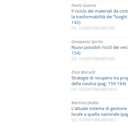
Paola Guarini
Il riciclo dei materiali da co
la trasformabilità dei “luoghi 
142)
DOI: 10.4399/97888548955468
Gianpaola Spirito
Nuovi possibili ricicli dei vei
154)
DOI: 10.4399/97888548955469
Elisa Morselli
Strategie di recupero tra pro
della nautica (pag. 159-164)
DOI: 10.4399/978885489554610
Martina Dedda
L’attuale sistema di gestione d
locale a quella nazionale (pa
DOI: 10.4399/978885489554611