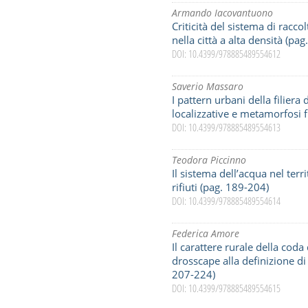
Armando Iacovantuono
Criticità del sistema di raccolt
nella città a alta densità (pa
DOI: 10.4399/978885489554612
Saverio Massaro
I pattern urbani della filiera 
localizzative e metamorfosi 
DOI: 10.4399/978885489554613
Teodora Piccinno
Il sistema dell’acqua nel terri
rifiuti (pag. 189-204)
DOI: 10.4399/978885489554614
Federica Amore
Il carattere rurale della cod
drosscape alla definizione d
207-224)
DOI: 10.4399/978885489554615