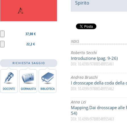
Spirito
37,00 €
INDICE
22,2 €
Roberto Secchi
Introduzione (pag. 9-26)
DOI: 10.4399/97888548955461
Andrea Bruschi
I drosscape della coda della
DOI: 10.4399/97888548955462
Anna Lei
Mapping.Dai drosscape alle fil
54)
DOI: 10.4399/97888548955463