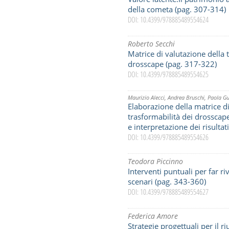
della cometa (pag. 307-314)
DOI: 10.4399/978885489554624
Roberto Secchi
Matrice di valutazione della 
drosscape (pag. 317-322)
DOI: 10.4399/978885489554625
Maurizio Alecci
,
Andrea Bruschi
,
Paola Gu
Elaborazione della matrice di
trasformabilità dei drosscape.
e interpretazione dei risultat
DOI: 10.4399/978885489554626
Teodora Piccinno
Interventi puntuali per far rivi
scenari (pag. 343-360)
DOI: 10.4399/978885489554627
Federica Amore
Strategie progettuali per il ri