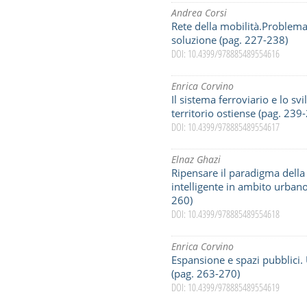
Andrea Corsi
Rete della mobilità.Problemat
soluzione (pag. 227-238)
DOI: 10.4399/978885489554616
Enrica Corvino
Il sistema ferroviario e lo s
territorio ostiense (pag. 239
DOI: 10.4399/978885489554617
Elnaz Ghazi
Ripensare il paradigma della 
intelligente in ambito urban
260)
DOI: 10.4399/978885489554618
Enrica Corvino
Espansione e spazi pubblici. 
(pag. 263-270)
DOI: 10.4399/978885489554619