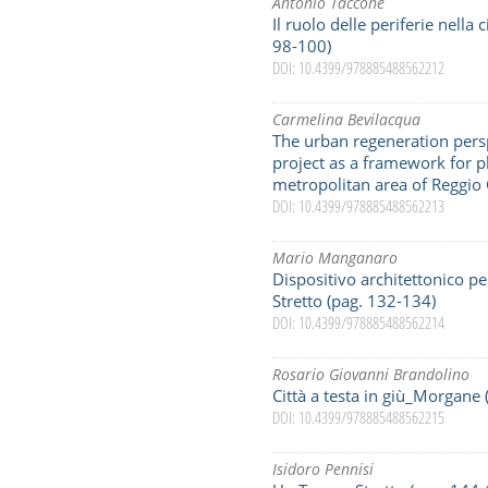
Antonio Taccone
Il ruolo delle periferie nella 
98-100)
DOI: 10.4399/978885488562212
Carmelina Bevilacqua
The urban regeneration pers
project as a framework for p
metropolitan area of Reggio 
DOI: 10.4399/978885488562213
Mario Manganaro
Dispositivo architettonico pe
Stretto (pag. 132-134)
DOI: 10.4399/978885488562214
Rosario Giovanni Brandolino
Città a testa in giù_Morgane
DOI: 10.4399/978885488562215
Isidoro Pennisi