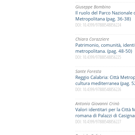
Giuseppe Bombino
Il ruolo del Parco Nazionale
Metropolitana (pag. 36-38)
DOI: 10.4399/97888548856224
Chiara Corazziere
Patrimonio, comunità, identi
metropolitana. (pag. 48-50)
DOI: 10.4399/97888548856225
Sante Foresta
Reggio Calabria: Città Metropo
cultura mediterranea (pag. 5
DOI: 10.4399/97888548856226
Antonio Giovanni Crinò
Valori identitari per la Città 
romana di Palazzi di Casigna
DOI: 10.4399/97888548856227