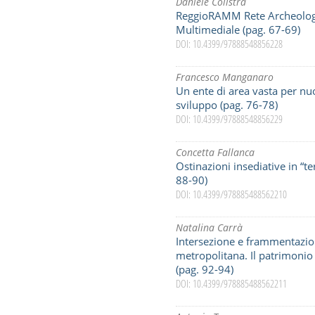
Daniele Colistra
ReggioRAMM Rete Archeolog
Multimediale (pag. 67-69)
DOI: 10.4399/97888548856228
Francesco Manganaro
Un ente di area vasta per nu
sviluppo (pag. 76-78)
DOI: 10.4399/97888548856229
Concetta Fallanca
Ostinazioni insediative in “t
88-90)
DOI: 10.4399/978885488562210
Natalina Carrà
Intersezione e frammentazion
metropolitana. Il patrimonio e
(pag. 92-94)
DOI: 10.4399/978885488562211