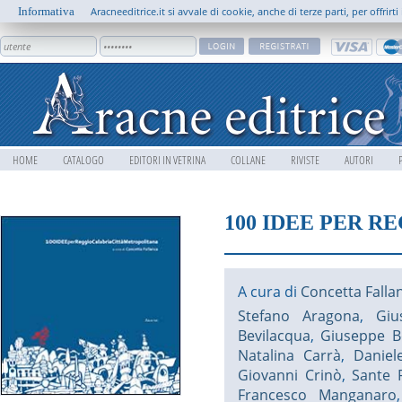
Informativa
Aracneeditrice.it si avvale di cookie, anche di terze parti, per offrir
HOME
CATALOGO
EDITORI IN VETRINA
COLLANE
RIVISTE
AUTORI
100 IDEE PER 
A cura di
Concetta Falla
Stefano Aragona
,
Giu
Bevilacqua
,
Giuseppe 
Natalina Carrà
,
Daniel
Giovanni Crinò
,
Sante 
Francesco Manganaro