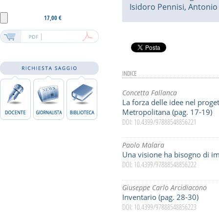
Isidoro Pennisi
,
Antonio
17,00 €
INDICE
Concetta Fallanca
La forza delle idee nel proget
Metropolitana (pag. 17-19)
DOI: 10.4399/97888548856221
Paolo Malara
Una visione ha bisogno di i
DOI: 10.4399/97888548856222
Giuseppe Carlo Arcidiacono
Inventario (pag. 28-30)
DOI: 10.4399/97888548856223