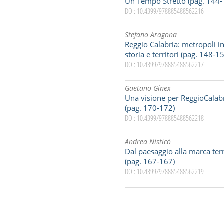
Un Tempo Stretto (pag. 144-
DOI: 10.4399/978885488562216
Stefano Aragona
Reggio Calabria: metropoli in
storia e territori (pag. 148-1
DOI: 10.4399/978885488562217
Gaetano Ginex
Una visione per ReggioCalab
(pag. 170-172)
DOI: 10.4399/978885488562218
Andrea Nisticò
Dal paesaggio alla marca terri
(pag. 167-167)
DOI: 10.4399/978885488562219