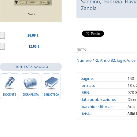
Sannino
,
Fabrizia Flavi
Zanola
20,00 €
12,00 €
SINTESI
Numero 1-2, Anno 32, luglio/dic
pagine:
140
formato:
18 x 
ISBN:
978-
data pubblicazione:
Dice
marchio editoriale:
Arac
rivista:
AIDA 