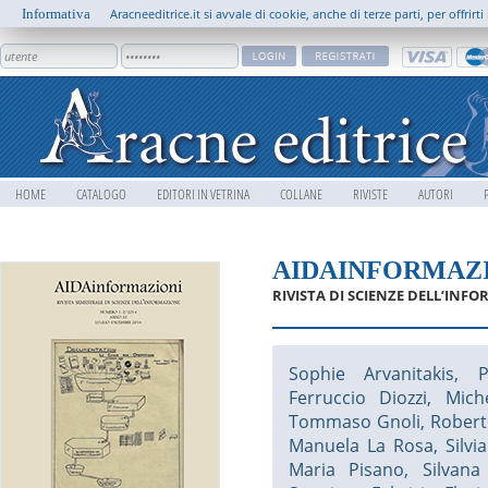
Informativa
Aracneeditrice.it si avvale di cookie, anche di terze parti, per offrir
HOME
CATALOGO
EDITORI IN VETRINA
COLLANE
RIVISTE
AUTORI
AIDAINFORMAZ
RIVISTA DI SCIENZE DELL’INF
Sophie Arvanitakis
,
P
Ferruccio Diozzi
,
Mich
Tommaso Gnoli
,
Robert
Manuela La Rosa
,
Silvi
Maria Pisano
,
Silvana