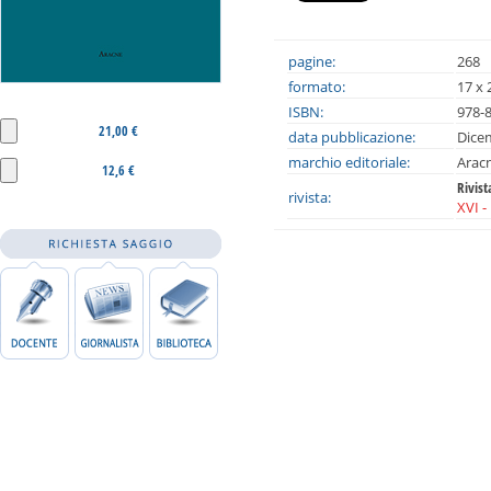
pagine:
268
formato:
17 x 
ISBN:
978-
21,00 €
data pubblicazione:
Dice
marchio editoriale:
Arac
12,6 €
Rivis
rivista:
XVI 