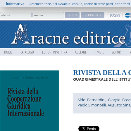
Informativa
Aracneeditrice.it si avvale di cookie, anche di terze parti, per offrir
HOME
CATALOGO
EDITORI IN VETRINA
COLLANE
RIVISTE
AUTORI
RIVISTA DELLA
QUADRIMESTRALE DELL’ISTITU
Aldo Bernardini
,
Giorgio Bosc
Paolo Simoncelli
,
Augusto Sina