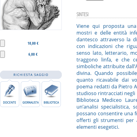
SINTESI
Viene qui proposta una
mostri e delle entità inf
dantesco attraverso la d
10,00 €
con indicazioni che rigu
senso lato, letterario, m
6,00 €
traggono linfa, e che c
simboliche attribuite dall’
divina. Quando possibil
quanto ricavabile dai vo
poema redatti da Pietro A
studioso rintracciati negli
Biblioteca Mediceo Laure
un’analisi specialistica, 
possano consentire una fru
offerti gli strumenti pe
elementi esegetici.