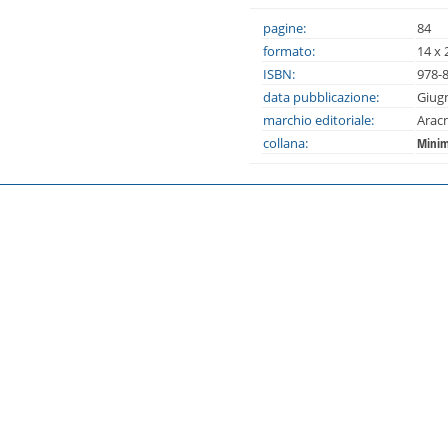
pagine:
84
formato:
14 x 
ISBN:
978-
data pubblicazione:
Giug
marchio editoriale:
Arac
collana:
Minim