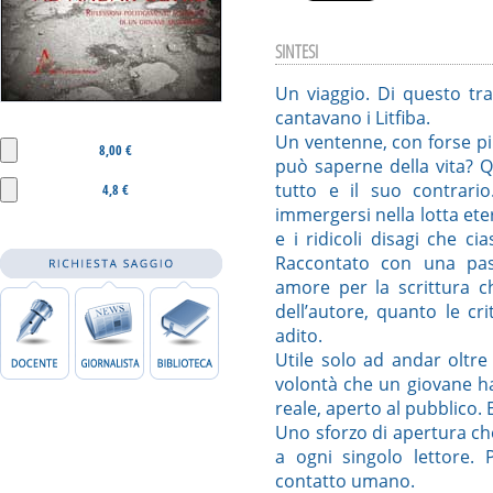
SINTESI
Un viaggio. Di questo tra
cantavano i Litfiba.
Un ventenne, con forse più
8,00 €
può saperne della vita? Qu
tutto e il suo contrari
4,8 €
immergersi nella lotta ete
e i ridicoli disagi che c
Raccontato con una pass
amore per la scrittura c
dell’autore, quanto le cri
adito.
Utile solo ad andar oltre 
volontà che un giovane ha
reale, aperto al pubblico. 
Uno sforzo di apertura c
a ogni singolo lettore. 
contatto umano.