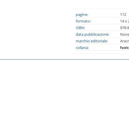
pagine:
112
formato:
14 x 
ISBN:
978-
data pubblicazione:
Nove
marchio editoriale:
Arac
collana:
Fuoric