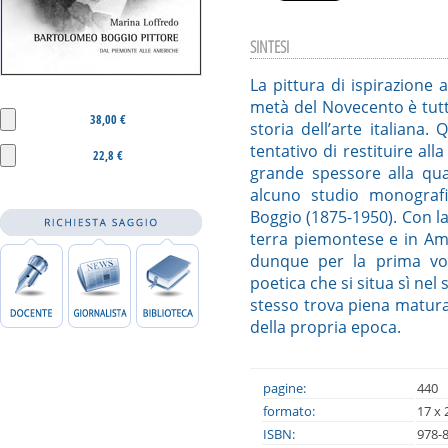
SINTESI
La pittura di ispirazione
metà del Novecento è tutt
38,00 €
storia dell’arte italiana
tentativo di restituire all
22,8 €
grande spessore alla qua
alcuno studio monografi
Boggio (1875-1950). Con la 
terra piemontese e in Ame
dunque per la prima volt
poetica che si situa sì nel
stesso trova piena matura
della propria epoca.
pagine:
440
formato:
17 x 
ISBN:
978-