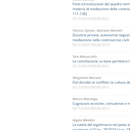
Fonti ed evoluzione del quadro norm
materia di mediazione delle controve
111-136)
DOI: 10.4399/97888548518639
Patrizia Cipriani
,
Damiano Marinelli
Giustizia privata, autonomia negozia
mediazione nelle controversie civil
DOI: 10.4399/978885485186310
Sara Martucciello
La conciliazione su base paritetica 
DOI: 10.4399/978885485186311
Margherita Marzario
Dal dissidio al conflitto: la cultura
DOI: 10.4399/978885485186312
Monica Mazzenga
Cognizioni tecniche, consulenze e 
DOI: 10.4399/978885485186313
Angela Mendola
La tutela del legittimario nel patto d
societaria al D.lgs. 28/2010 (pag. 1