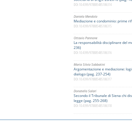
DOI: 10.4399/978885485186314
Daniela Mendola
Mediazione e condominio: prime rif
DOI: 10.4399/978885485186315
Ottavio Pannone
La responsabilità disciplinare del 
236)
DOI: 10.4399/978885485186316
Maria Silvia Sabbatini
Argomentazione e mediazione: logic
dialogo (pag. 237-254)
DOI: 10.4399/978885485186317
Donatella Salari
Secondo il Tribunale di Siena chi di
legge (pag. 255-268)
DOI: 10.4399/978885485186318