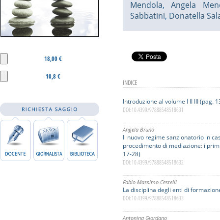
Mendola
,
Angela Men
Sabbatini
,
Donatella Sal
18,00 €
10,8 €
INDICE
Introduzione al volume I II III (pag. 
DOI: 10.4399/97888548518631
Angela Bruno
Il nuovo regime sanzionatorio in ca
procedimento di mediazione: i primi 
17-28)
DOI: 10.4399/97888548518632
Fabio Massimo Cestelli
La disciplina degli enti di formazion
DOI: 10.4399/97888548518633
Antonina Giordano