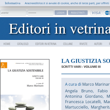
Informativa
Aracneeditrice.it si avvale di cookie, anche di terze parti, per offrir
HOME
CATALOGO
EDITORI IN VETRINA
COLLANE
RIVISTE
AUTORI
LA GIUSTIZIA S
SCRITTI VARI - VOLUME III
A cura di
Marco Marina
Angela Bruno
,
Fabio
Antonina Giordano
,
M
Francesca Locatelli
,
Ma
Martucciello
,
Margherit