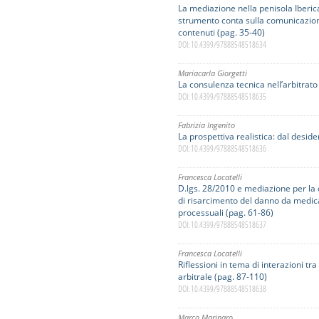
La mediazione nella penisola Iberica
strumento conta sulla comunicazione 
contenuti (pag. 35-40)
DOI: 10.4399/97888548518634
Mariacarla Giorgetti
La consulenza tecnica nell’arbitrato
DOI: 10.4399/97888548518635
Fabrizia Ingenito
La prospettiva realistica: dal desider
DOI: 10.4399/97888548518636
Francesca Locatelli
D.lgs. 28/2010 e mediazione per la
di risarcimento del danno da medical
processuali (pag. 61-86)
DOI: 10.4399/97888548518637
Francesca Locatelli
Riflessioni in tema di interazioni tr
arbitrale (pag. 87-110)
DOI: 10.4399/97888548518638
Marco Marinaro