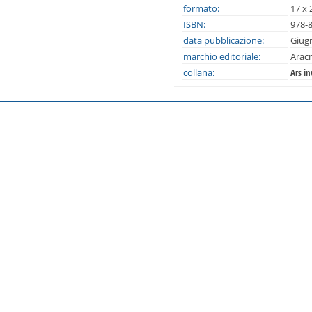
formato:
17 x 
ISBN:
978-
data pubblicazione:
Giug
marchio editoriale:
Arac
collana:
Ars i