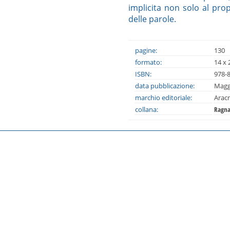
implicita non solo al pro
delle parole.
pagine:
130
formato:
14 x 
ISBN:
978-
data pubblicazione:
Magg
marchio editoriale:
Arac
collana:
Ragna