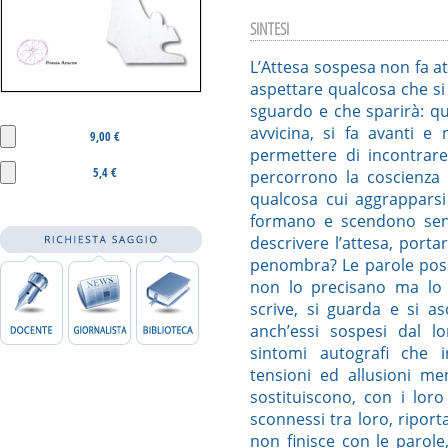
SINTESI
L’Attesa sospesa non fa at
aspettare qualcosa che si 
sguardo e che sparirà: qu
avvicina, si fa avanti e
9,00 €
permettere di incontrare
5,4 €
percorrono la coscienza 
qualcosa cui aggrapparsi
formano e scendono senz
descrivere l’attesa, portarl
penombra? Le parole poss
non lo precisano ma lo 
scrive, si guarda e si as
anch’essi sospesi dal l
sintomi autografi che i
tensioni ed allusioni me
sostituiscono, con i lor
sconnessi tra loro, ripor
non finisce con le parol