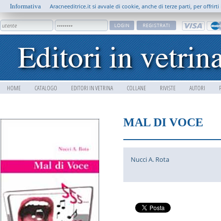
Informativa
Aracneeditrice.it si avvale di cookie, anche di terze parti, per offrir
HOME
CATALOGO
EDITORI IN VETRINA
COLLANE
RIVISTE
AUTORI
MAL DI VOCE
Nucci A. Rota