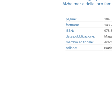
Alzheimer e delle loro fami
pagine:
104
formato:
14 x 
ISBN:
978-
data pubblicazione:
Magg
marchio editoriale:
Arac
collana:
Fuoric