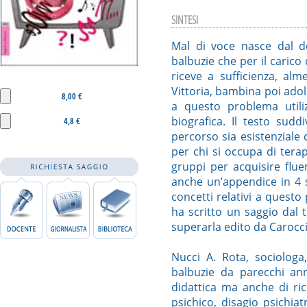
SINTESI
Mal di voce nasce dal de
balbuzie che per il carico
riceve a sufficienza, al
Vittoria, bambina poi adol
8,00 €
a questo problema utili
biografica. Il testo sudd
4,8 €
percorso sia esistenziale c
per chi si occupa di terap
gruppi per acquisire flue
anche un’appendice in 4 
concetti relativi a questo
ha scritto un saggio dal t
superarla edito da Carocc
Nucci A. Rota, sociologa
balbuzie da parecchi ann
didattica ma anche di rice
psichico, disagio psichiat