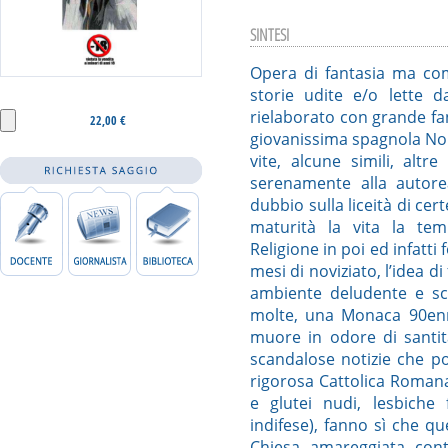
SINTESI
Opera di fantasia ma co
storie udite e/o lette d
rielaborato con grande fant
22,00 €
giovanissima spagnola Nobi
vite, alcune simili, alt
serenamente alla autore
dubbio sulla liceità di cer
maturità la vita la tem
Religione in poi ed infatt
mesi di noviziato, l’idea 
ambiente deludente e sco
molte, una Monaca 90enn
muore in odore di santit
scandalose notizie che p
rigorosa Cattolica Romana
e glutei nudi, lesbiche 
indifese), fanno sì che q
Chiesa, amareggiata, con