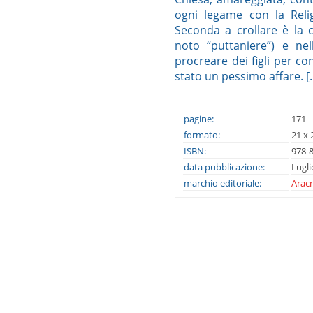
ogni legame con la Reli
Seconda a crollare è la 
noto “puttaniere”) e nel
procreare dei figli per co
stato un pessimo affare. [..
pagine:
171
formato:
21 x 
ISBN:
978-
data pubblicazione:
Lugli
marchio editoriale:
Aracn