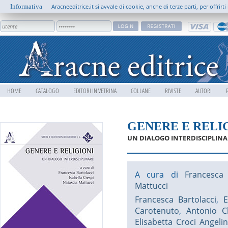
Informativa
Aracneeditrice.it si avvale di cookie, anche di terze parti, per offrir
HOME
CATALOGO
EDITORI IN VETRINA
COLLANE
RIVISTE
AUTORI
GENERE E RELI
UN DIALOGO INTERDISCIPLINA
A cura di
Francesca 
Mattucci
Francesca Bartolacci
,
E
Carotenuto
,
Antonio C
Elisabetta Croci Angelin