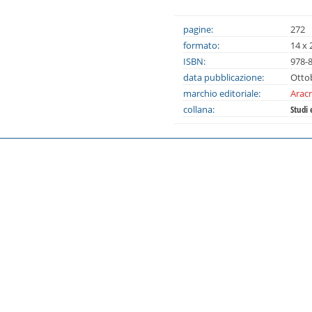
pagine:
272
formato:
14 x 
ISBN:
978-
data pubblicazione:
Otto
marchio editoriale:
Aracn
collana:
Studi 