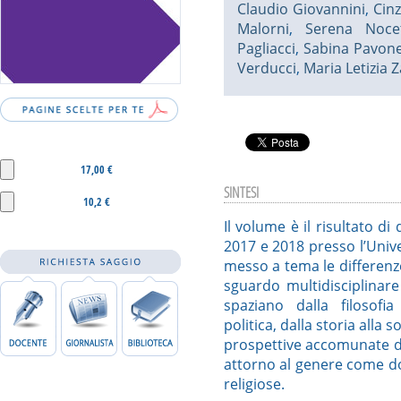
Claudio Giovannini
,
Cinz
Malorni
,
Serena Noce
Pagliacci
,
Sabina Pavon
Verducci
,
Maria Letizia 
17,00 €
SINTESI
10,2 €
Il volume è il risultato d
2017 e 2018 presso l’Univ
messo a tema le differenze
sguardo multidisciplinare 
spaziano dalla filosofia
politica, dalla storia alla s
prospettive accomunate da
attorno al genere come do
religiose.