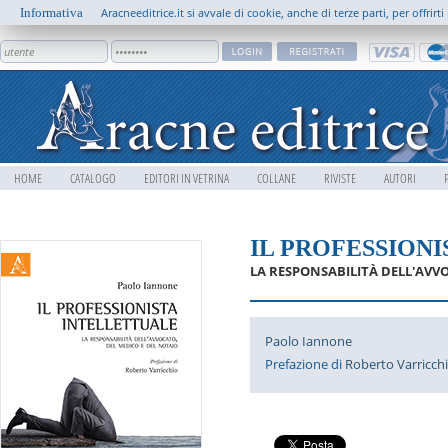
Informativa
Aracneeditrice.it si avvale di cookie, anche di terze parti, per offrir
HOME
CATALOGO
EDITORI IN VETRINA
COLLANE
RIVISTE
AUTORI
IL PROFESSION
LA RESPONSABILITÀ DELL'AVV
Paolo Iannone
Prefazione di
Roberto Varricch