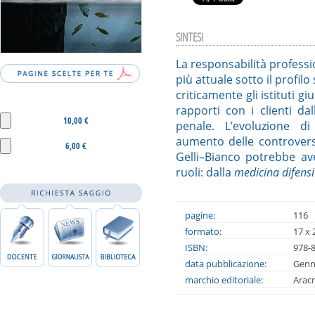
SINTESI
La responsabilità profes
più attuale sotto il profil
criticamente gli istituti g
rapporti con i clienti dal
10,00 €
penale. L’evoluzione d
aumento delle controvers
6,00 €
Gelli–Bianco potrebbe av
ruoli: dalla
medicina difens
pagine:
116
formato:
17 x 
ISBN:
978-
data pubblicazione:
Genn
marchio editoriale:
Arac