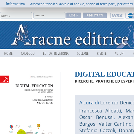
Informativa
Aracneeditrice.it si avvale di cookie, anche di terze parti, per offrir
HOME
CATALOGO
EDITORI IN VETRINA
COLLANE
RIVISTE
AUTORI
DIGITAL EDUCA
RICERCHE, PRATICHE ED ESPER
A cura di
Lorenzo Denico
Francesca Alloatti
,
Mar
Oscar Benussi
,
Alexa
Burgos
,
Valter Cantino
Stefania Cazzoli
,
Donate