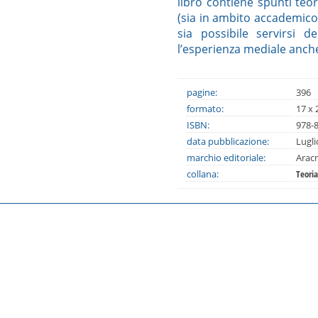
libro contiene spunti teo
(sia in ambito accademico
sia possibile servirsi 
l’esperienza mediale anche 
pagine:
396
formato:
17 x 
ISBN:
978-
data pubblicazione:
Lugli
marchio editoriale:
Arac
collana:
Teoria