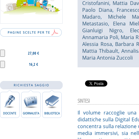
Cristofanini
,
Mattia Dav
Paolo Diana
,
Francesc
Madaro
,
Michele Ma
Metastasio
,
Elena Mie
Gianluigi Nigro
,
Ele
Annamaria Poli
,
Maria R
Alessia Rosa
,
Barbara R
Mattia Thibault
,
Annalis
27,00 €
Maria Antonia Zuccoli
16,2 €
SINTESI
Il volume raccoglie una s
didattiche sulla Digital 
concentra sulla relazione
media immersivi, sia nell