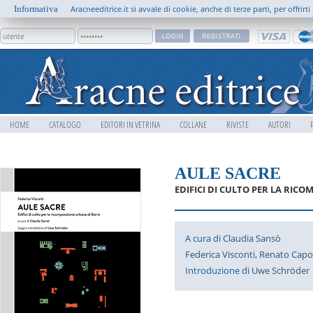
Informativa
Aracneeditrice.it si avvale di cookie, anche di terze parti, per offrir
HOME
CATALOGO
EDITORI IN VETRINA
COLLANE
RIVISTE
AUTORI
AULE SACRE
EDIFICI DI CULTO PER LA RIC
A cura di
Claudia Sansò
Federica Visconti
,
Renato Capo
Introduzione di
Uwe Schröder