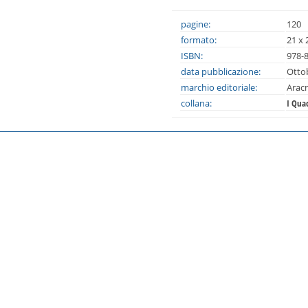
pagine:
120
formato:
21 x 
ISBN:
978-
data pubblicazione:
Otto
marchio editoriale:
Arac
collana:
I Qua