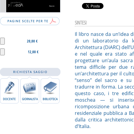
SINTESI
Il libro nasce da un’idea di
di un laboratorio da l
20,00 €
Architettura (DiARC) dell’U
12,00 €
e nel quale era stato aff
progettare un’aula sacra 
tema difficile per due r
un’architettura per il cul
“senso” del sacro e su
tradurre in forma. La seco
questo caso, i tre edif
moschea — si inseris
ricomposizione urbana d
residenziale pubblica a Ba
dalla critica architettoni
d’Italia.