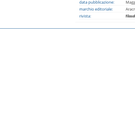
data pubblicazione:
Magg
marchio editoriale:
Arac
rivista:
Filoso