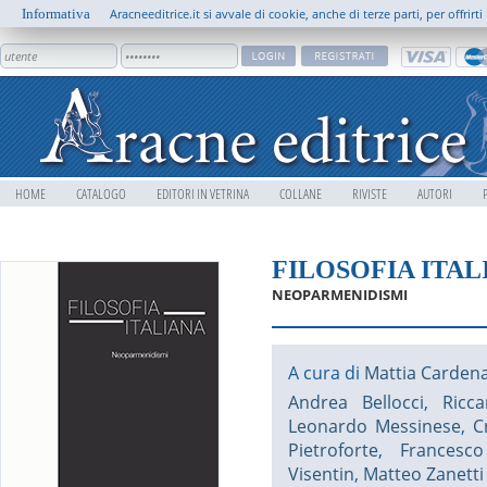
Informativa
Aracneeditrice.it si avvale di cookie, anche di terze parti, per offrir
HOME
CATALOGO
EDITORI IN VETRINA
COLLANE
RIVISTE
AUTORI
FILOSOFIA ITAL
NEOPARMENIDISMI
A cura di
Mattia Carden
Andrea Bellocci
,
Ricca
Leonardo Messinese
,
C
Pietroforte
,
Francesco
Visentin
,
Matteo Zanetti