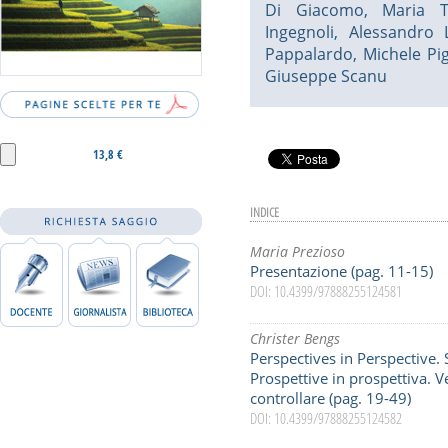
Di Giacomo
,
Maria T
Ingegnoli
,
Alessandro 
Pappalardo
,
Michele Pig
Giuseppe Scanu
13,8 €
INDICE
Maria Prezioso
Presentazione (pag. 11-15)
DOI: 10.4399/97888255124581
Christer Bengs
Perspectives in Perspective. S
Prospettive in prospettiva. V
controllare (pag. 19-49)
DOI: 10.4399/97888255124582