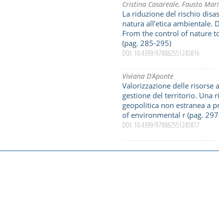
Cristina Casareale
,
Fausto Mari
La riduzione del rischio disas
natura all’etica ambientale. D
From the control of nature t
(pag. 285-295)
DOI: 10.4399/978882551245816
Viviana D’Aponte
Valorizzazione delle risorse a
gestione del territorio. Una ri
geopolitica non estranea a p
of environmental r (pag. 297
DOI: 10.4399/978882551245817