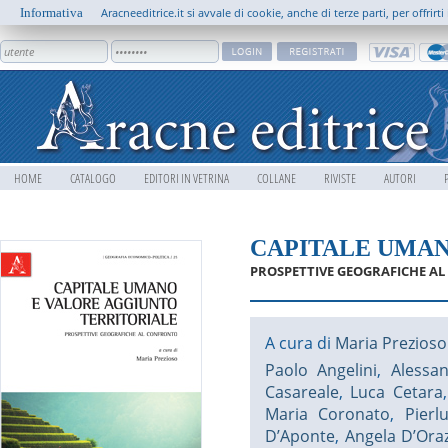
Informativa
Aracneeditrice.it si avvale di cookie, anche di terze parti, per offrir
HOME
CATALOGO
EDITORI IN VETRINA
COLLANE
RIVISTE
AUTORI
CAPITALE UMAN
PROSPETTIVE GEOGRAFICHE A
A cura di
Maria Prezioso
Paolo Angelini
,
Alessa
Casareale
,
Luca Cetara
Maria Coronato
,
Pierl
D’Aponte
,
Angela D’Ora