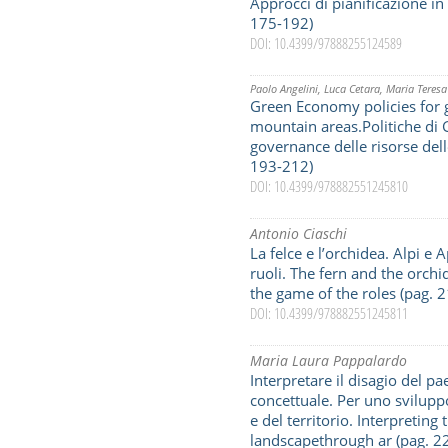
Approcci di pianificazione in 
175-192)
DOI: 10.4399/97888255124589
Paolo Angelini
,
Luca Cetara
,
Maria Teresa
Green Economy policies for 
mountain areas.Politiche di
governance delle risorse del
193-212)
DOI: 10.4399/978882551245810
Antonio Ciaschi
La felce e l’orchidea. Alpi e 
ruoli. The fern and the orch
the game of the roles (pag. 
DOI: 10.4399/978882551245811
Maria Laura Pappalardo
Interpretare il disagio del pa
concettuale. Per uno sviluppo
e del territorio. Interpreting
landscapethrough ar (pag. 2