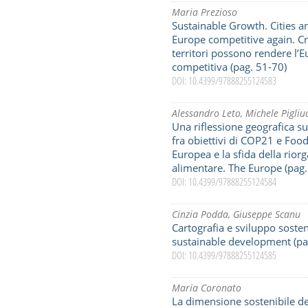
Maria Prezioso
Sustainable Growth. Cities a
Europe competitive again. Cre
territori possono rendere l
competitiva (pag. 51-70)
DOI: 10.4399/97888255124583
Alessandro Leto
,
Michele Pigliuc
Una riflessione geografica su
fra obiettivi di COP21 e Food
Europea e la sfida della rior
alimentare. The Europe (pag.
DOI: 10.4399/97888255124584
Cinzia Podda
,
Giuseppe Scanu
Cartografia e sviluppo soste
sustainable development (pa
DOI: 10.4399/97888255124585
Maria Coronato
La dimensione sostenibile d