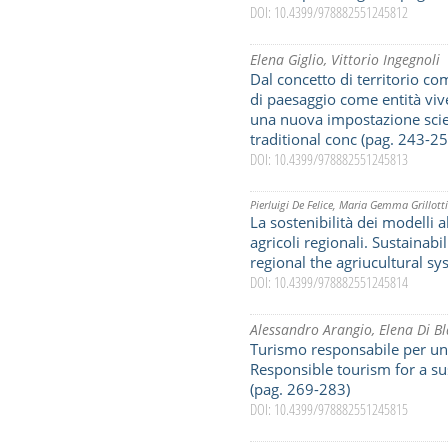
DOI: 10.4399/978882551245812
Elena Giglio
,
Vittorio Ingegnoli
Dal concetto di territorio co
di paesaggio come entità vive
una nuova impostazione scien
traditional conc (pag. 243-25
DOI: 10.4399/978882551245813
Pierluigi De Felice
,
Maria Gemma Grillott
La sostenibilità dei modelli a
agricoli regionali. Sustainabi
regional the agriucultural s
DOI: 10.4399/978882551245814
Alessandro Arangio
,
Elena Di Bl
Turismo responsabile per uno
Responsible tourism for a s
(pag. 269-283)
DOI: 10.4399/978882551245815