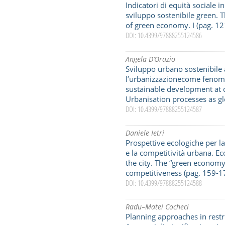
Indicatori di equità sociale in
sviluppo sostenibile green. T
of green economy. I (pag. 1
DOI: 10.4399/97888255124586
Angela D’Orazio
Sviluppo urbano sostenibile a
l’urbanizzazionecome fenom
sustainable development at d
Urbanisation processes as gl
DOI: 10.4399/97888255124587
Daniele Ietri
Prospettive ecologiche per la
e la competitività urbana. Ec
the city. The “green econom
competitiveness (pag. 159-1
DOI: 10.4399/97888255124588
Radu–Matei Cocheci
Planning approaches in restr