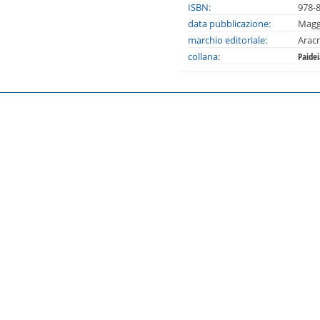
ISBN:
978-
data pubblicazione:
Magg
marchio editoriale:
Arac
collana:
Paide