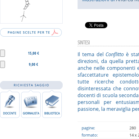
SINTESI
15,00 €
Il tema del
Conflitto
è sta
direzioni, da quella prett
9,00 €
anche nelle componenti ec
sfaccettature epistemo
tutte ricerche condo
disinteressata che connot
docenti di scuola seconda
personali per entusias
passione, la meraviglia per 
pagine:
280
formato:
14 x 