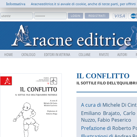
Informativa
Aracneeditrice.it si avvale di cookie, anche di terze parti, per offrir
HOME
CATALOGO
EDITORI IN VETRINA
COLLANE
RIVISTE
AUTORI
IL CONFLITTO
IL SOTTILE FILO DELL'EQUILIBR
A cura di
Michele Di Cint
Emiliano Brajato
,
Carlo
Nuzzo
,
Fabio Peserico
Prefazione di
Roberto P
Illustrazioni di
Andrea R