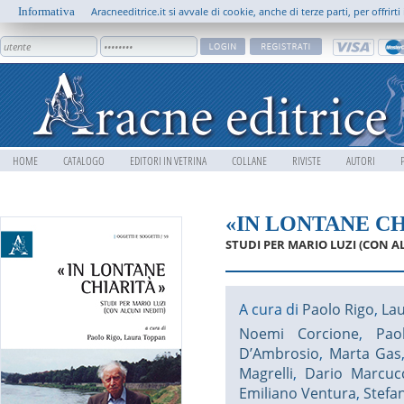
Informativa
Aracneeditrice.it si avvale di cookie, anche di terze parti, per offrir
HOME
CATALOGO
EDITORI IN VETRINA
COLLANE
RIVISTE
AUTORI
«IN LONTANE C
STUDI PER MARIO LUZI (CON AL
A cura di
Paolo Rigo
,
La
Noemi Corcione
,
Pao
D’Ambrosio
,
Marta Gas
Magrelli
,
Dario Marcuc
Emiliano Ventura
,
Stefa