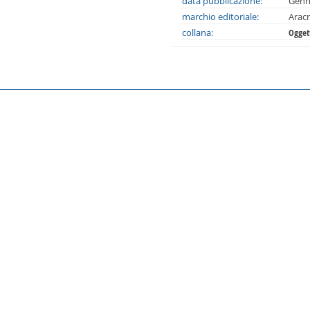
data pubblicazione:
Genn
marchio editoriale:
Arac
collana:
Oggett