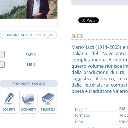
SINTESI
Mario Luzi (1914–2005) è s
italiana del Novecento
15,00 €
completamente. All’indom
9,00 €
questo volume riunisce inte
della produzione di Luzi, 
saggistica, il teatro, la 
della letteratura compara
poeta e traduttore Valerio M
pagine:
248
formato:
14 x 
ISBN:
978-