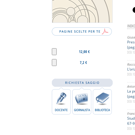
INDIC
Giuse
Pres
(pag
12,00 €
DOI: 
7,2 €
Rocco
L’or
DOI: 
Anton
La p
(pag
DOI: 
Franc
Stud
67-9
DOI: 