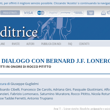
rti, per offrirti il migliore servizio possibile. Cliccando 'Accetto' o continuando la naviga
LANE
RIVISTE
AUTORI
PUBBLICA CON NOI
FAQ
CONTATTI
N DIALOGO CON BERNARD J.F. LONER
ITTI IN ONORE DI ROCCO PITITTO
 cura di
Giuseppe Guglielmi
doardo Cibelli
,
Francesco De Carolis
,
Adriana Gini
,
Pasquale Giustiniani
,
Alf
anzieri
,
Fabrizio Lomonaco
,
Saturnino Muratore
,
Rocco Pititto
,
Nicola Rotu
loe Taddei Ferretti
,
Antonio Trupiano
Area 11 – Scienze storiche, filosofiche, pedagogiche e psico