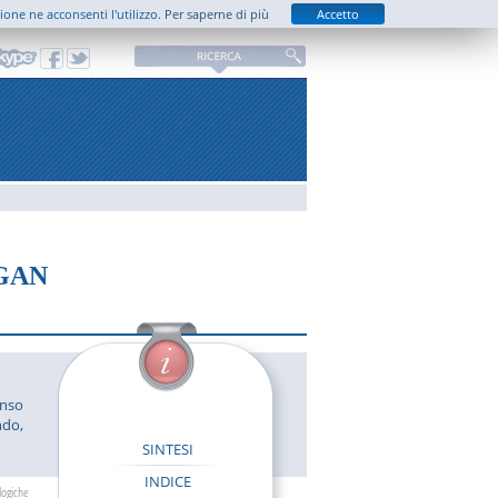
zione ne acconsenti l'utilizzo.
Per saperne di più
Accetto
GAN
onso
ndo
,
SINTESI
INDICE
logiche