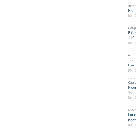
Alfon
Real
DOI: 
Pasqu
Rifl
119-
DOI: 
Fabr
Teor
tras
DOI: 
Giuse
Rico
169)
DOI: 
Nico
Lone
neot
DOI: 