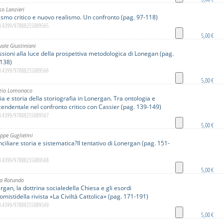
so Lanzieri
ismo critico e nuovo realismo. Un confronto (pag. 97-118)
10.4399/97888255089565
5,00 €
ale Giustiniani
essioni alla luce della prospettiva metodologica di Lonegan (pag.
138)
10.4399/97888255089566
5,00 €
izio Lomonaco
ia e storia della storiografia in Lonergan. Tra ontologia e
cendentale nel confronto critico con Cassier (pag. 139-149)
10.4399/97888255089567
5,00 €
ppe Guglielmi
nciliare storia e sistematica?Il tentativo di Lonergan (pag. 151-
10.4399/97888255089568
5,00 €
la Rotundo
rgan, la dottrina socialedella Chiesa e gli esordi
omistidella rivista «La Civiltà Cattolica» (pag. 171-191)
10.4399/97888255089569
5,00 €