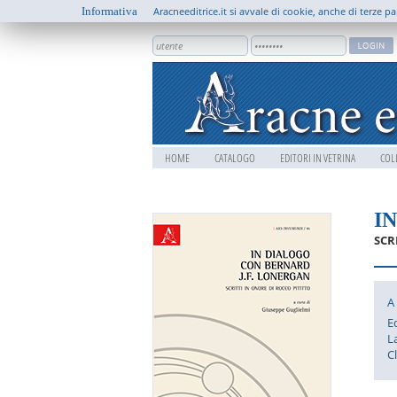
Informativa
Aracneeditrice.it si avvale di cookie, anche di terze pa
HOME
CATALOGO
EDITORI IN VETRINA
COL
I
SCR
A
E
L
C