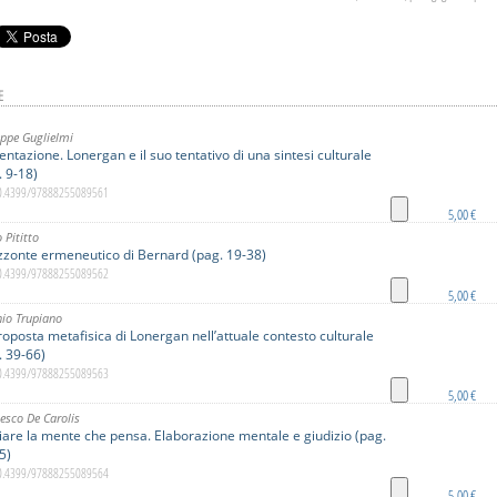
E
ppe Guglielmi
entazione. Lonergan e il suo tentativo di una sintesi culturale
. 9-18)
10.4399/97888255089561
5,00 €
 Pititto
izzonte ermeneutico di Bernard (pag. 19-38)
10.4399/97888255089562
5,00 €
io Trupiano
roposta metafisica di Lonergan nell’attuale contesto culturale
. 39-66)
10.4399/97888255089563
5,00 €
esco De Carolis
iare la mente che pensa. Elaborazione mentale e giudizio (pag.
5)
10.4399/97888255089564
5,00 €