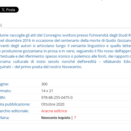
SI
olume raccoglie gli atti del Convegno svoltosi presso l’Università degli Studi
nel dicembre 2016 in occasione del centenario della morte di Guido Gozzano
rventi degli autori si articolano lungo il versante linguistico e quello lette
a produzione gozzaniana in prosa e in versi, seguendo il filo rosso dell’appr
rtestuale e del riferimento spesso ironico o polemico alle fonti, dei rapporti c
orama culturale di inizio secolo nonché dell’eredità – sillabando Edo
uineti – del primo poeta del nostro Novecento.
gine:
300
rmato:
14 x 21
BN:
978-88-255-0475-0
ta pubblicazione:
Ottobre 2020
rchio editoriale:
Aracne editrice
llana:
Novecento inquieto |
7