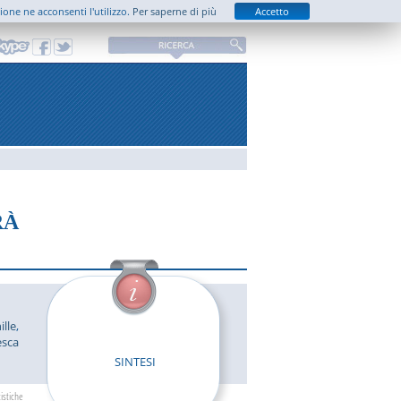
zione ne acconsenti l'utilizzo.
Per saperne di più
Accetto
RÀ
ille
,
esca
SINTESI
tistiche