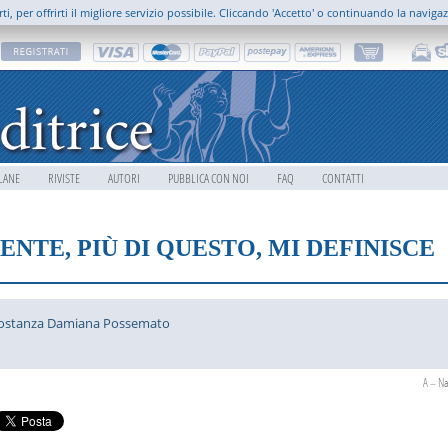
rti, per offrirti il migliore servizio possibile. Cliccando 'Accetto' o continuando la naviga
LANE
RIVISTE
AUTORI
PUBBLICA CON NOI
FAQ
CONTATTI
IENTE, PIÙ DI QUESTO, MI DEFINISCE
ostanza Damiana Possemato
A – Na