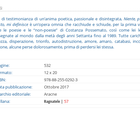
SI
 di testimonianza di un’anima poetica, passionale e disintegrata,
Niente, p
to, mi definisce
è un’opera omnia che racchiude e schiude, per la prima v
te le poesie e le “non-poesie” di Costanza Possemato, così come lei l
egnate al mondo dalla metà degli anni Settanta fino al 1989. Tutte caric
ezza, disperazione, trionfo, autodistruzione, amore, amaro, catabasi, inco
one, alcune perse dolorosamente, prima di perdersi lei stessa.
gine:
532
rmato:
12 x 20
BN:
978-88-255-0292-3
ta pubblicazione:
Ottobre 2017
rchio editoriale:
Aracne
llana:
Ragnatele |
57