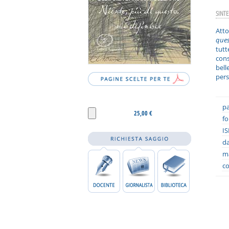
SINTE
Atto
ques
tut
cons
bell
pers
pa
25,00 €
fo
IS
da
ma
co