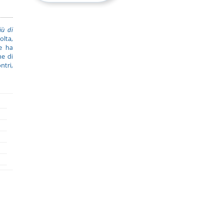
iù di
olta,
e ha
he di
ntri,