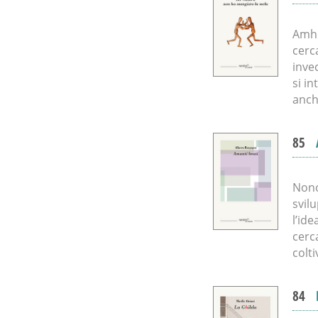
Amhe
cerc
inve
si i
anch
85
Nono
svil
l’id
cerc
colt
84