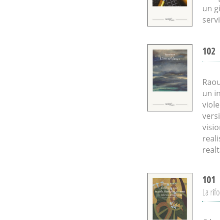
un g
serv
102
Raou
un i
viol
vers
visi
reali
real
101
La rif