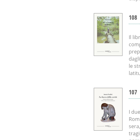
108
Il li
comp
prep
dagl
le s
lati
107
I due
Roma
sera
trag