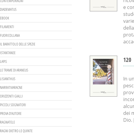
ricov
CONTEMPORAGNI
e co
DIADEMATUS
stud
EBOOK
vari
FILAMENTI
dell
prot
FUORICOLLANA
acca
IL BARATTOLO DELLE SPEZIE
ISTANTANEE
120
LAPIS
LE TRAME DI ARANEUS
In u
LISIANTHUS
pesc
NARRATIVARACNE
prov
ORIZZONTI GIALLI
inco
PICCOLI SOGNATORI
alcu
dei 
PROVA D’AUTORE
Dio. [
RAGNATELE
RAGNI DIETRO LE QUINTE