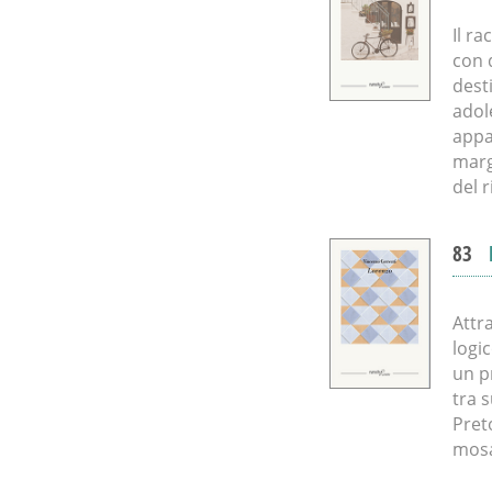
Il r
con 
dest
adol
appa
marg
del 
83
Attr
logic
un p
tra 
Pret
mosa