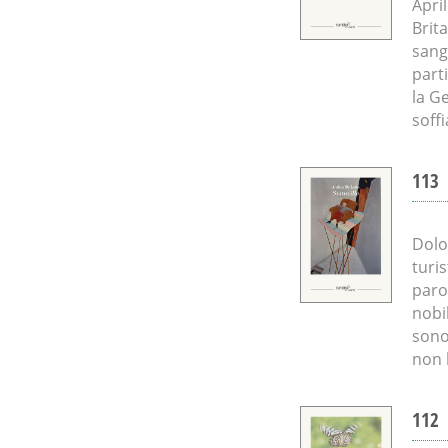
Apri
Brit
sang
part
la G
soffi
113
Dolo
turi
paro
nobil
sono
non 
112