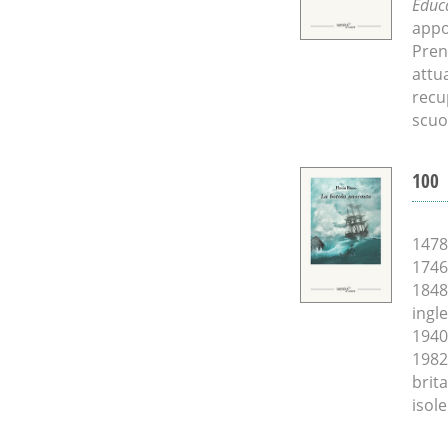
Educ
appo
Pren
attua
recu
scuo
100
1478
1746
1848
ingle
1940
1982
brit
isole