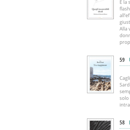
È la
flash
all’e
giust
Alla
donna
prop
59
Cagl
Sard
semp
solo
intra
58