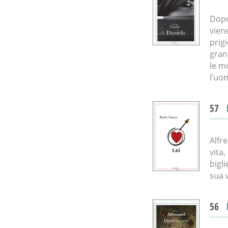
Dopo 
vien
prig
gran
le m
l’uo
57
Alfr
vita
bigli
sua 
56