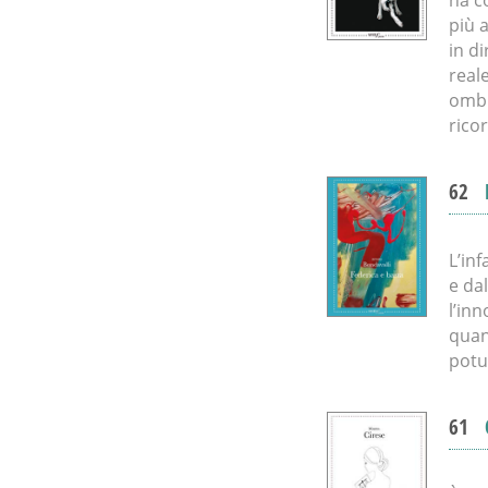
più a
in d
reale
ombr
rico
62
L’in
e da
l’in
quan
potu
61