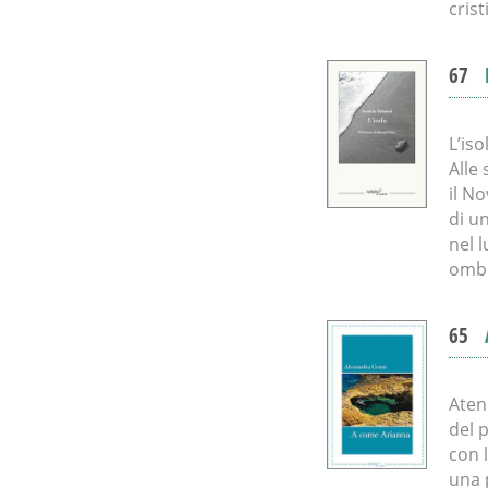
cris
67
L’is
Alle
il N
di u
nel 
ombr
65
Aten
del 
con 
una 