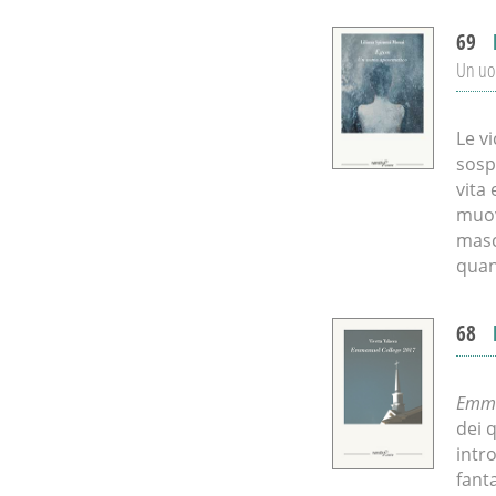
69
Un uo
Le v
sosp
vita 
muov
masch
quan
68
Emma
dei 
intr
fant