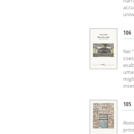
narr
accu
univ
106
Nei 
coes
esal
umana
migl
inse
105
Rom
prin