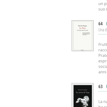
un p
suo 
64
Una do
Frutt
racc
Prato
espre
soci
anni
63
La n
ha c