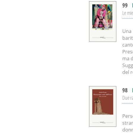
99
Le mie
Una 
bari
cant
Pres
ma d
Sugge
del r
98
Due r
Pers
stra
donn