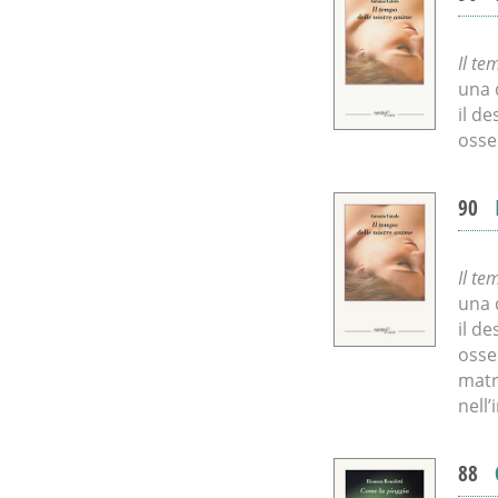
Il te
una 
il d
osse
90
Il te
una 
il d
osse
matr
nell’
88