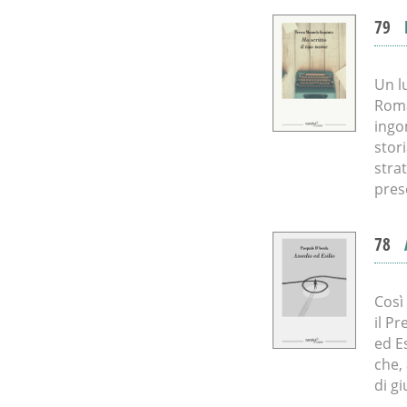
79
Un l
Roma
ingo
stor
stra
pres
78
Così
il P
ed E
che,
di g