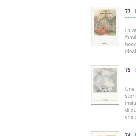
77
La v
fami
bene
idea
75
Una 
stori
inel
di q
che 
74