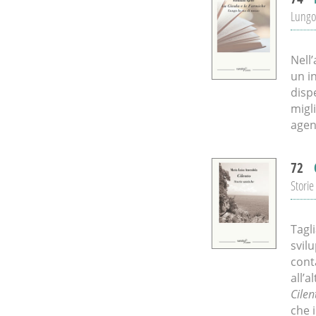
Lungo 
Nell
un in
disp
migl
agend
72
Storie
Tagli
svil
cont
all’
Cilen
che 