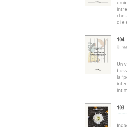
omic
intr
che 
di e
104
Un via
Un v
busso
la “p
inte
intim
103
Indag