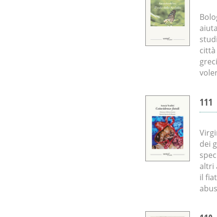
Bolo
aiut
stud
citt
grec
voler
111
Virg
dei g
specu
altri
il fi
abus