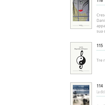
116
Cres
Dani
appa
sua c
115
Tre 
114
La dic