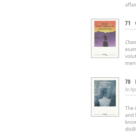
affa
71
Chams
esam
volu
menta
70
An Ap
The 
and 
know
disi