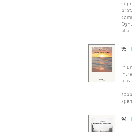
sopr
prot
comm
Ognu
alla 
95
In un
intr
tras
loro
sabb
spen
94