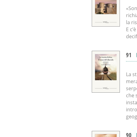
«Son
rich
la ri
E c’
deci
91
La s
mera
serpe
che 
insta
intro
geog
90