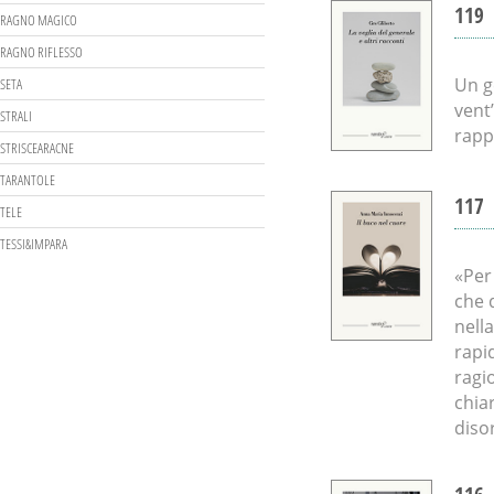
119
RAGNO MAGICO
RAGNO RIFLESSO
Un ge
SETA
vent
STRALI
rappo
STRISCEARACNE
TARANTOLE
117
TELE
TESSI&IMPARA
«Pe
che 
nell
rapi
ragi
chia
diso