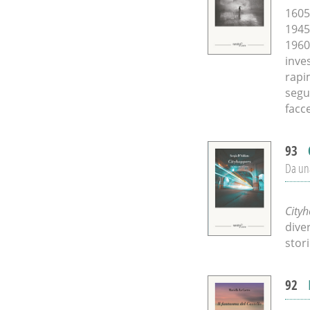
1605:
1945:
1960
inve
rapi
segui
facc
93
Da una
City
dive
stori
92