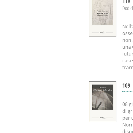
110
Dodici
Nell
osse
non 
una 
futur
casi
trarr
109
08 g
di g
per 
Norm
disp