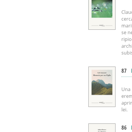
Clau
cerc
marit
se n
ripi
archi
subis
87
Una 
erem
apri
lei.
86