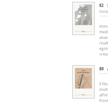
82
Roman
Imma
medi
anac
risal
egois
creaz
80
Il f
molt
all’
fron