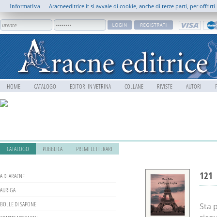
Informativa
Aracneeditrice.it si avvale di cookie, anche di terze parti, per offrir
HOME
CATALOGO
EDITORI IN VETRINA
COLLANE
RIVISTE
AUTORI
CATALOGO
PUBBLICA
PREMI LETTERARI
121
A DI ARACNE
AURIGA
BOLLE DI SAPONE
Sta 