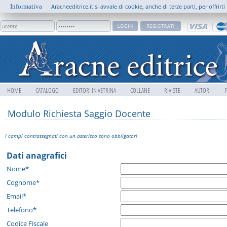
Informativa
Aracneeditrice.it si avvale di cookie, anche di terze parti, per offrir
HOME
CATALOGO
EDITORI IN VETRINA
COLLANE
RIVISTE
AUTORI
Modulo Richiesta Saggio Docente
I campi contrassegnati con un asterisco sono obbligatori
Dati anagrafici
Nome*
Cognome*
Email*
Telefono*
Codice Fiscale