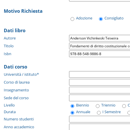
Motivo Richiesta
Adozione
Consigliato
Dati libro
Autore
Titolo
Isbn
Dati corso
Università / istituto*
Corso di laurea
Insegnamento
Sede del corso
Livello
Biennio
Triennio
C
Durata
Annuale
I Semestre
Numero studenti
Anno accademico