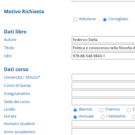
Motivo Richiesta
Adozione
Consigliato
Dati libro
Autore
Titolo
Isbn
Dati corso
Università / istituto*
Corso di laurea
Insegnamento
Sede del corso
Livello
Biennio
Triennio
C
Durata
Annuale
I Semestre
Numero studenti
Anno accademico