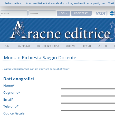
Informativa
Aracneeditrice.it si avvale di cookie, anche di terze parti, per offrir
HOME
CATALOGO
EDITORI IN VETRINA
COLLANE
RIVISTE
AUTORI
Modulo Richiesta Saggio Docente
I campi contrassegnati con un asterisco sono obbligatori
Dati anagrafici
Nome*
Cognome*
Email*
Telefono*
Codice Fiscale