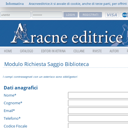
Informativa
Aracneeditrice.it si avvale di cookie, anche di terze parti, per offrir
HOME
CATALOGO
EDITORI IN VETRINA
COLLANE
RIVISTE
AUTORI
Modulo Richiesta Saggio Biblioteca
I campi contrassegnati con un asterisco sono obbligatori
Dati anagrafici
Nome*
Cognome*
Email*
Telefono*
Codice Fiscale