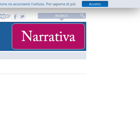
zione ne acconsenti l'utilizzo.
Per saperne di più
Accetto