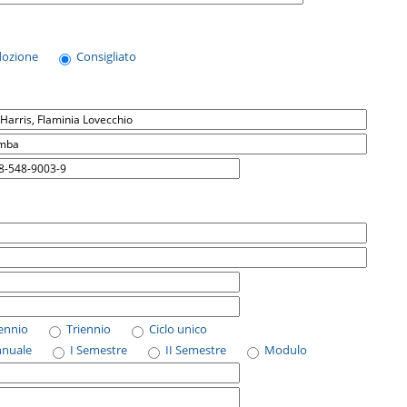
dozione
Consigliato
iennio
Triennio
Ciclo unico
nnuale
I Semestre
II Semestre
Modulo