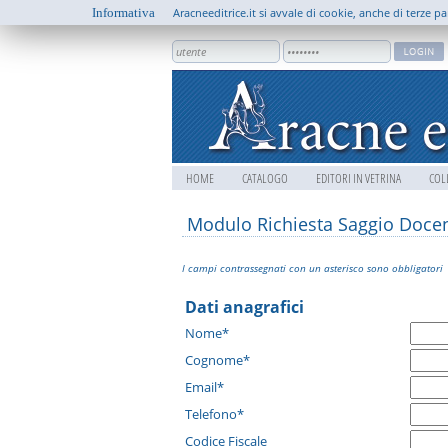
Informativa
Aracneeditrice.it si avvale di cookie, anche di terze pa
HOME
CATALOGO
EDITORI IN VETRINA
COL
Modulo Richiesta Saggio Doce
I campi contrassegnati con un asterisco sono obbligatori
Dati anagrafici
Nome*
Cognome*
Email*
Telefono*
Codice Fiscale