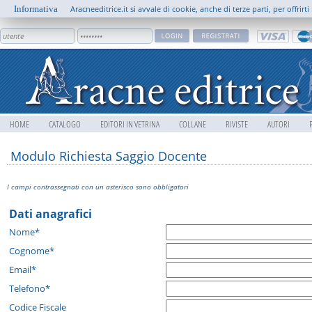
Informativa
Aracneeditrice.it si avvale di cookie, anche di terze parti, per offrir
HOME
CATALOGO
EDITORI IN VETRINA
COLLANE
RIVISTE
AUTORI
Modulo Richiesta Saggio Docente
I campi contrassegnati con un asterisco sono obbligatori
Dati anagrafici
Nome*
Cognome*
Email*
Telefono*
Codice Fiscale