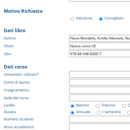
Motivo Richiesta
Adozione
Consigliato
Dati libro
Autore
Titolo
Isbn
Dati corso
Università / istituto*
Corso di laurea
Insegnamento
Sede del corso
Livello
Biennio
Triennio
C
Durata
Annuale
I Semestre
Numero studenti
Anno accademico