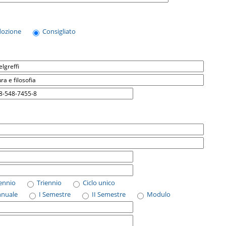
dozione
Consigliato
iennio
Triennio
Ciclo unico
nnuale
I Semestre
II Semestre
Modulo