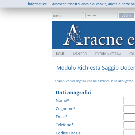
Informativa
Aracneeditrice.it si avvale di cookie, anche di terze pa
HOME
CATALOGO
EDITORI IN VETRINA
COL
Modulo Richiesta Saggio Doce
I campi contrassegnati con un asterisco sono obbligatori
Dati anagrafici
Nome*
Cognome*
Email*
Telefono*
Codice Fiscale