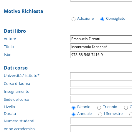
Motivo Richiesta
Adozione
Consigliato
Dati libro
Autore
Titolo
Isbn
Dati corso
Università / istituto*
Corso di laurea
Insegnamento
Sede del corso
Livello
Biennio
Triennio
C
Durata
Annuale
I Semestre
Numero studenti
Anno accademico