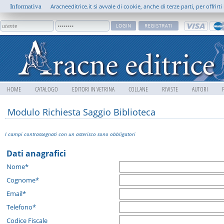
Informativa
Aracneeditrice.it si avvale di cookie, anche di terze parti, per offrir
HOME
CATALOGO
EDITORI IN VETRINA
COLLANE
RIVISTE
AUTORI
Modulo Richiesta Saggio Biblioteca
I campi contrassegnati con un asterisco sono obbligatori
Dati anagrafici
Nome*
Cognome*
Email*
Telefono*
Codice Fiscale