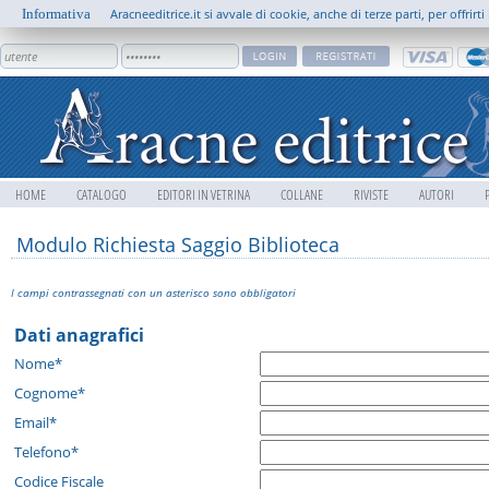
Informativa
Aracneeditrice.it si avvale di cookie, anche di terze parti, per offrir
HOME
CATALOGO
EDITORI IN VETRINA
COLLANE
RIVISTE
AUTORI
Modulo Richiesta Saggio Biblioteca
I campi contrassegnati con un asterisco sono obbligatori
Dati anagrafici
Nome*
Cognome*
Email*
Telefono*
Codice Fiscale