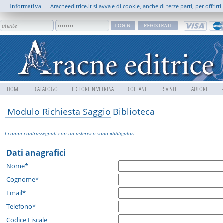
Informativa
Aracneeditrice.it si avvale di cookie, anche di terze parti, per offrir
HOME
CATALOGO
EDITORI IN VETRINA
COLLANE
RIVISTE
AUTORI
Modulo Richiesta Saggio Biblioteca
I campi contrassegnati con un asterisco sono obbligatori
Dati anagrafici
Nome*
Cognome*
Email*
Telefono*
Codice Fiscale