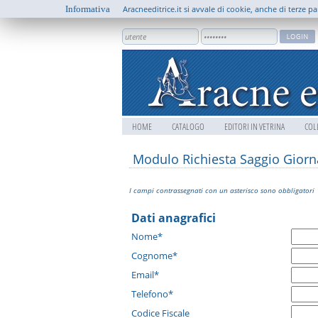
Informativa
Aracneeditrice.it si avvale di cookie, anche di terze pa
HOME
CATALOGO
EDITORI IN VETRINA
COL
Modulo Richiesta Saggio Giorna
I campi contrassegnati con un asterisco sono obbligatori
Dati anagrafici
Nome*
Cognome*
Email*
Telefono*
Codice Fiscale