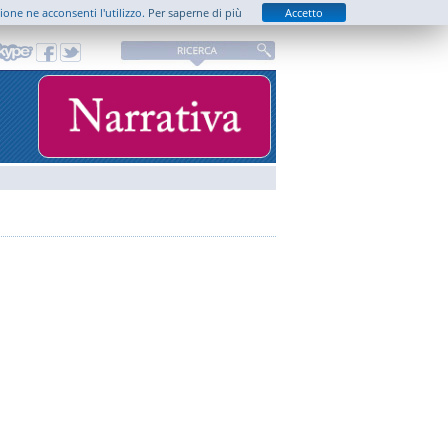
zione ne acconsenti l'utilizzo.
Per saperne di più
Accetto