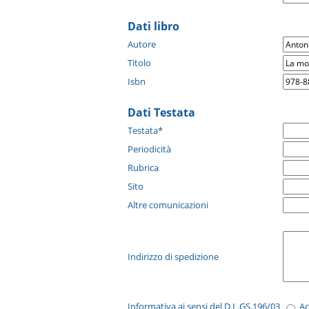
Dati libro
Autore
Titolo
Isbn
Dati Testata
Testata*
Periodicità
Rubrica
Sito
Altre comunicazioni
Indirizzo di spedizione
Informativa ai sensi del D.L.GS.196/03
A