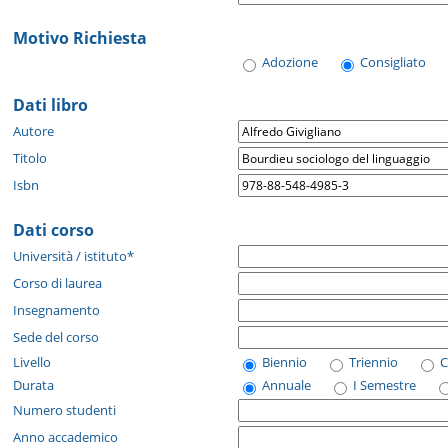
Motivo Richiesta
Adozione
Consigliato
Dati libro
Autore
Titolo
Isbn
Dati corso
Università / istituto*
Corso di laurea
Insegnamento
Sede del corso
Livello
Biennio
Triennio
C
Durata
Annuale
I Semestre
Numero studenti
Anno accademico