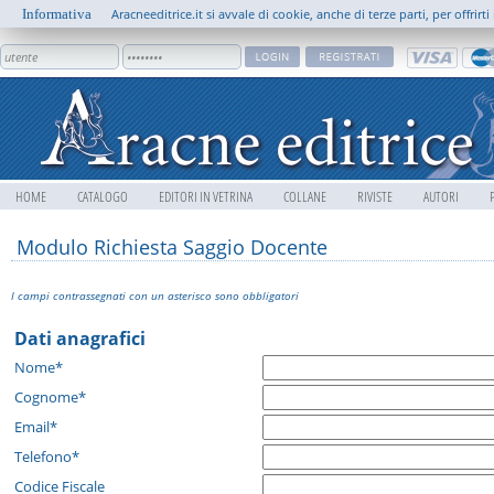
Informativa
Aracneeditrice.it si avvale di cookie, anche di terze parti, per offrir
HOME
CATALOGO
EDITORI IN VETRINA
COLLANE
RIVISTE
AUTORI
Modulo Richiesta Saggio Docente
I campi contrassegnati con un asterisco sono obbligatori
Dati anagrafici
Nome*
Cognome*
Email*
Telefono*
Codice Fiscale