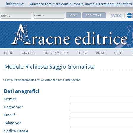
Informativa
Aracneeditrice.it si avvale di cookie, anche di terze parti, per offrir
HOME
CATALOGO
EDITORI IN VETRINA
COLLANE
RIVISTE
AUTORI
Modulo Richiesta Saggio Giornalista
I campi contrassegnati con un asterisco sono obbligatori
Dati anagrafici
Nome*
Cognome*
Email*
Telefono*
Codice Fiscale