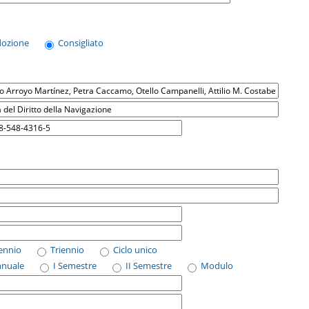
dozione
Consigliato
iennio
Triennio
Ciclo unico
nnuale
I Semestre
II Semestre
Modulo