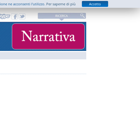
zione ne acconsenti l'utilizzo.
Per saperne di più
Accetto