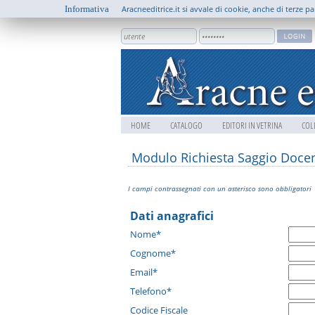
Informativa
Aracneeditrice.it si avvale di cookie, anche di terze pa
HOME
CATALOGO
EDITORI IN VETRINA
COL
Modulo Richiesta Saggio Doce
I campi contrassegnati con un asterisco sono obbligatori
Dati anagrafici
Nome*
Cognome*
Email*
Telefono*
Codice Fiscale