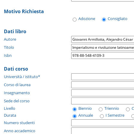
Motivo Richiesta
Adozione
Consigliato
Dati libro
Autore
Titolo
Isbn
Dati corso
Università / istituto*
Corso di laurea
Insegnamento
Sede del corso
Livello
Biennio
Triennio
C
Durata
Annuale
I Semestre
Numero studenti
Anno accademico