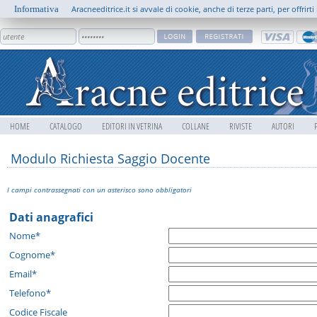
Informativa
Aracneeditrice.it si avvale di cookie, anche di terze parti, per offrir
HOME
CATALOGO
EDITORI IN VETRINA
COLLANE
RIVISTE
AUTORI
Modulo Richiesta Saggio Docente
I campi contrassegnati con un asterisco sono obbligatori
Dati anagrafici
Nome*
Cognome*
Email*
Telefono*
Codice Fiscale