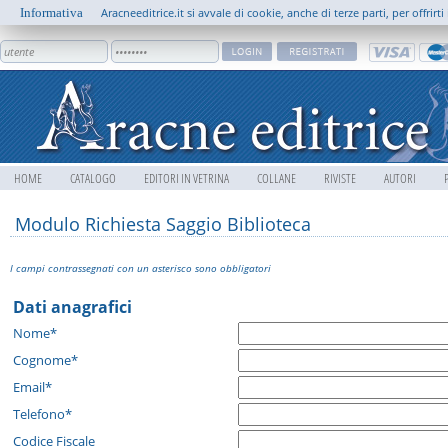
Informativa
Aracneeditrice.it si avvale di cookie, anche di terze parti, per offrir
HOME
CATALOGO
EDITORI IN VETRINA
COLLANE
RIVISTE
AUTORI
Modulo Richiesta Saggio Biblioteca
I campi contrassegnati con un asterisco sono obbligatori
Dati anagrafici
Nome*
Cognome*
Email*
Telefono*
Codice Fiscale