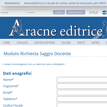
Informativa
Aracneeditrice.it si avvale di cookie, anche di terze parti, per offrir
HOME
CATALOGO
EDITORI IN VETRINA
COLLANE
RIVISTE
AUTORI
Modulo Richiesta Saggio Docente
I campi contrassegnati con un asterisco sono obbligatori
Dati anagrafici
Nome*
Cognome*
Email*
Telefono*
Codice Fiscale