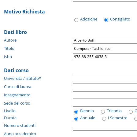
Motivo Richiesta
Adozione
Consigliato
Dati libro
Autore
Titolo
Isbn
Dati corso
Università / istituto*
Corso di laurea
Insegnamento
Sede del corso
Livello
Biennio
Triennio
C
Durata
Annuale
I Semestre
Numero studenti
Anno accademico