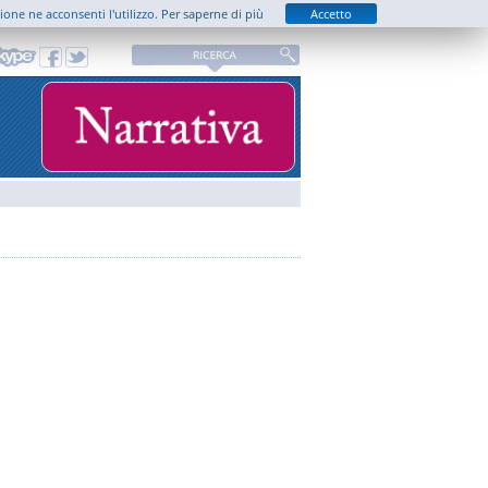
zione ne acconsenti l'utilizzo.
Per saperne di più
Accetto