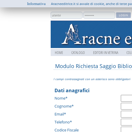
Informativa
Aracneeditrice.it si avvale di cookie, anche di terze pa
HOME
CATALOGO
EDITORI IN VETRINA
COL
Modulo Richiesta Saggio Biblio
I campi contrassegnati con un asterisco sono obbligatori
Dati anagrafici
Nome*
Cognome*
Email*
Telefono*
Codice Fiscale