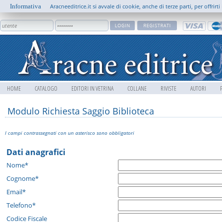
Informativa
Aracneeditrice.it si avvale di cookie, anche di terze parti, per offrir
HOME
CATALOGO
EDITORI IN VETRINA
COLLANE
RIVISTE
AUTORI
Modulo Richiesta Saggio Biblioteca
I campi contrassegnati con un asterisco sono obbligatori
Dati anagrafici
Nome*
Cognome*
Email*
Telefono*
Codice Fiscale