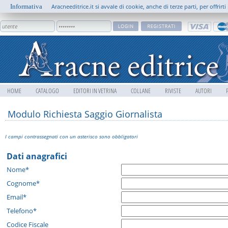
Informativa
Aracneeditrice.it si avvale di cookie, anche di terze parti, per offrir
HOME
CATALOGO
EDITORI IN VETRINA
COLLANE
RIVISTE
AUTORI
Modulo Richiesta Saggio Giornalista
I campi contrassegnati con un asterisco sono obbligatori
Dati anagrafici
Nome*
Cognome*
Email*
Telefono*
Codice Fiscale