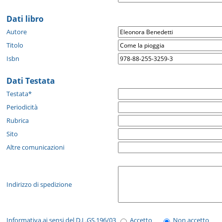
Dati libro
Autore
Titolo
Isbn
Dati Testata
Testata*
Periodicità
Rubrica
Sito
Altre comunicazioni
Indirizzo di spedizione
Informativa ai sensi del D.L.GS.196/03
Accetto
Non accetto