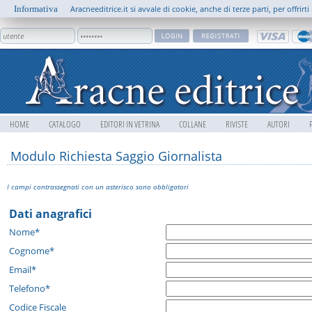
Informativa
Aracneeditrice.it si avvale di cookie, anche di terze parti, per offrir
HOME
CATALOGO
EDITORI IN VETRINA
COLLANE
RIVISTE
AUTORI
Modulo Richiesta Saggio Giornalista
I campi contrassegnati con un asterisco sono obbligatori
Dati anagrafici
Nome*
Cognome*
Email*
Telefono*
Codice Fiscale