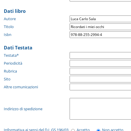
Dati libro
Autore
Titolo
Isbn
Dati Testata
Testata*
Periodicità
Rubrica
Sito
Altre comunicazioni
Indirizzo di spedizione
Informativa ai sensi del D.L.GS.196/03
Accetto
Non accetto