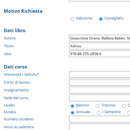
Motivo Richiesta
Adozione
Consigliato
Dati libro
Autore
Titolo
Isbn
Dati corso
Università / istituto*
Corso di laurea
Insegnamento
Sede del corso
Livello
Biennio
Triennio
C
Durata
Annuale
I Semestre
Numero studenti
Anno accademico