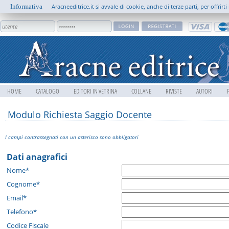
Informativa
Aracneeditrice.it si avvale di cookie, anche di terze parti, per offrir
HOME
CATALOGO
EDITORI IN VETRINA
COLLANE
RIVISTE
AUTORI
Modulo Richiesta Saggio Docente
I campi contrassegnati con un asterisco sono obbligatori
Dati anagrafici
Nome*
Cognome*
Email*
Telefono*
Codice Fiscale