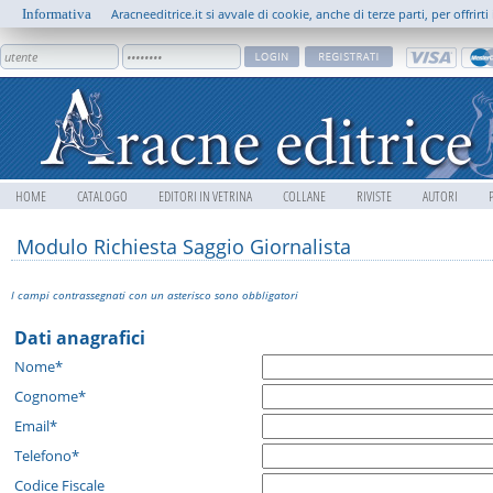
Informativa
Aracneeditrice.it si avvale di cookie, anche di terze parti, per offrir
HOME
CATALOGO
EDITORI IN VETRINA
COLLANE
RIVISTE
AUTORI
Modulo Richiesta Saggio Giornalista
I campi contrassegnati con un asterisco sono obbligatori
Dati anagrafici
Nome*
Cognome*
Email*
Telefono*
Codice Fiscale