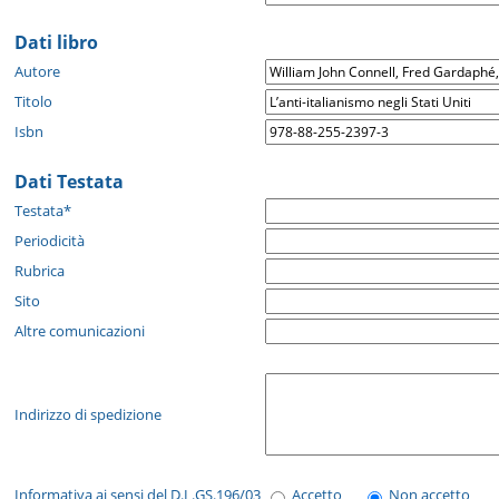
Dati libro
Autore
Titolo
Isbn
Dati Testata
Testata*
Periodicità
Rubrica
Sito
Altre comunicazioni
Indirizzo di spedizione
Informativa ai sensi del D.L.GS.196/03
Accetto
Non accetto